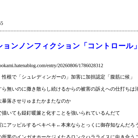
55
ションノンフィクション「コントロール
e-ookami.hatenablog.com/entry/20260806/1786028312
」性根で「シュレディンガーの」加害に加担認定「腹筋に候」
すら無いのに撒き散らし続けるからの被害の訴えへの仕打ちは
大暴落させりゅまたかまたなのか
で描いても鎹釘暖簾と化すことを強いられているんだて
実にアッピルするベキベキ←本来ならとっくに御存知なんだろ
の所業のインガオホーケジメたるロンクハラライスに向き合う