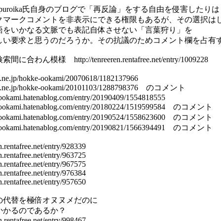
tepuroika氏自身のブログで「再反論」をする自由を侵害したり
クマークコメントを非表示にできる権限もあるが、その選択は
語をいかなる文脈でも表記自体させない「言葉狩り」を
しい要求と思うのだろうか。その抗議のためコメント欄を占有
わん模様 http://tenreeren.rentafree.net/entry/1009228
na.ne.jp/hokke-ookami/20070618/1182137966
tena.ne.jp/hokke-ookami/20101103/1288798376 のコメント
e-ookami.hatenablog.com/entry/20190409/1554818555
ke-ookami.hatenablog.com/entry/20180224/1519599584 のコメント
ke-ookami.hatenablog.com/entry/20190524/1558623600 のコメント
ke-ookami.hatenablog.com/entry/20190821/1566394491 のコメント
en.rentafree.net/entry/928339
en.rentafree.net/entry/963725
en.rentafree.net/entry/967575
en.rentafree.net/entry/976384
en.rentafree.net/entry/957650
の代替を極倍オヌヌメだのに
かかるのであるか？
en.rentafree.net/entry/998467