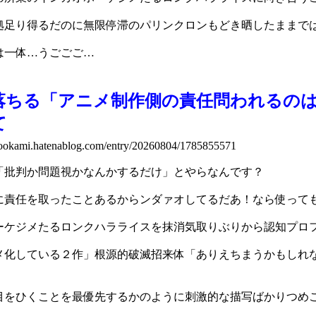
拠足り得るだのに無限停滞のパリンクロンもどき晒したままで
は一体…うごごご…
落ちる「アニメ制作側の責任問われるの
て
e-ookami.hatenablog.com/entry/20260804/1785855571
「批判か問題視かなんかするだけ」とやらなんです？
に責任を取ったことあるからンダァオしてるだあ！なら使って
ーケジメたるロンクハラライスを抹消気取りぶりから認知プロ
メ化している２作」根源的破滅招来体「ありえちまうかもしれ
目をひくことを最優先するかのように刺激的な描写ばかりつめ