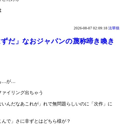
は
2026-08-07 02:09:18
法華狼
はずだ」なおジャパンの蔑称啼き喚き
も…が…
ファイリング出ちゃう
ないんだなあこれが」れで無問題らしいのに「次作」に
こんで」さに非ずとはどちら様が？