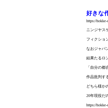
好きな
https://hokk
ニンジヤス
フィクショ
なおジャパ
結果たるロ
「自分の都
作品批判す
どちら様か
20年現役だ
https://hok