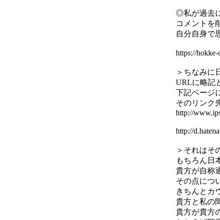
◎私が過去
コメントを
自分自身で
https://hok
＞ちなみに日
URLに略記
下記ページ
そのリンク
http://www.ip
http://d.ha
＞それはそ
もちろん日
貴方が自称
その点につ
きちんとカ
貴方と私の
貴方が貴方