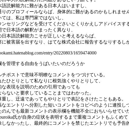
本語読解能力に難がある日本人はいますし、
通りのプロフィールならば、身体的に難があるのかもしれませ
いては、私は専門家ではないし、
ウンセリングなどを受けてくださいとくりかえしアドバイスす
間で日本語の解釈がまったく異なり、
の日本語読解能力こそが正しいと考えるならば、
察に被害届を出すなり、はてな株式会社に報告するなりするし
e-ookami.hatenablog.com/entry/20220803/1659474000
欄を管理する自由をうばいたいのだろうか
ルチポストで意味不明瞭なコメントをつづけている。
れたひとりとして私なりに根気強くやりとりして、
的な表現を説明のための引用であっても
ならないと要求していることまではわかった。
尊重し、迂遠であってもやりとりで表記をさけたこともある。
係なエントリへ分割した短いコメントをコピペのように連投し
たのんでも最新コメントの表示欄を機能不全におちいらせてい
tepuroika氏が自身の症状を表明するまで重複コメントもふくめて
除しなかったし、最終的にコメントを禁じたエントリでも予告