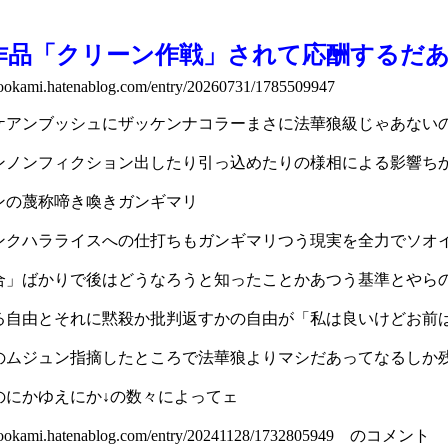
作品「クリーン作戦」されて応酬するだ
e-ookami.hatenablog.com/entry/20260731/1785509947
ケアンブッシュにザッケンナコラーまさに法華狼級じゃあない
ンノンフィクション出したり引っ込めたりの様相による影響ち
ンの蔑称啼き喚きガンギマリ
ンクハラライスへの仕打ちもガンギマリつう現実を全力でソオ
合」ばかりで後はどうなろうと知ったことかあつう基準とやら
る自由とそれに黙殺か批判返すかの自由が「私は良いけどお前
のムジュン指摘したところで法華狼よりマシだあってなるしか
のにかゆえにか↓の数々によってェ
ke-ookami.hatenablog.com/entry/20241128/1732805949 のコメント