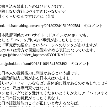
に書き込み禁止したのはひとりだけで、
削除しない方針はやりすぎじゃないかと
思うくらいなんですけどね（苦笑）
ke-ookami.hatenablog.com/entry/20180224/1519599584 のコメント
本政府関係のWEBサイト（ドメインがgo.jp）でも、
として「JPN」を用いない事例があったりします。
に「研究所の紹介」というページへのリンクがありますが、
先のURLは貴方が回避措置を求める表記になっています。
ss.go.jp/site-ad/index_Japanese/SYOUKAI.html
tena.ne.jp/hokke-ookami/20181106/1541503492 のコメント
の日本人の読解能力に問題があるという話です。
本語読解能力に難がある日本人はいますし、
通りのプロフィールならば、身体的に難があるのかもしれませ
いては、私は専門家ではないし、
ウンセリングなどを受けてくださいとくりかえしアドバイスす
間で日本語の解釈がまったく異なり、
の日本語読解能力こそが正しいと考えるならば、