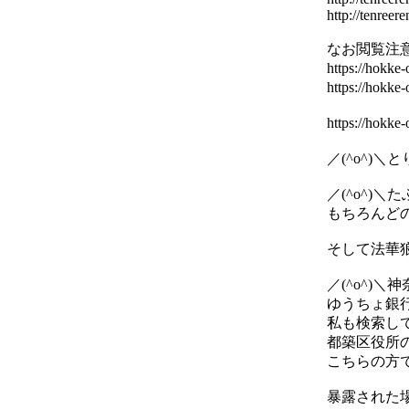
http://tenreer
なお閲覧注意
https://hok
https://hok
https://hok
／(^o^)
／(^o^)
もちろんど
そして法華
／(^o^)
ゆうちょ銀
私も検索し
都築区役所
こちらの方
暴露された