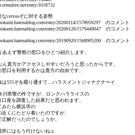
en.rentafree.net/entry/1018732
なcervusぞに対する姿勢
ke-ookami.hatenablog.com/entry/20200114/1578959297 のコメント
ke-ookami.hatenablog.com/entry/20200120/1579449047 のコメント
ke-ookami.hatenablog.com/entry/20190920/1568905200 のコメント
＼とりあえず警察の窓口をひとつ紹介します。
＼たぶん貴方がアクセスしやすいだろうと思ったからです。
の窓口を利用するかは貴方の自由です。
狼は555ぞを罷り通すて…ハラスメントジャナクナーイ
＼神奈川県警の件ですが、ロンクハラライスの
行口座を調査した結果だと思われます。
てみたら横浜市の
の近くにたどり着いたのですが、
で正解だったのでしょうか。
場所にはもう行けないねェ