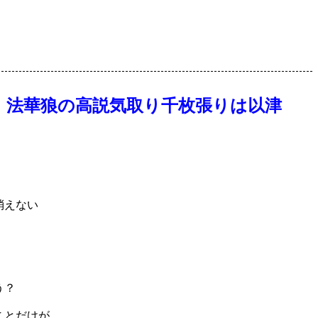
」法華狼の高説気取り千枚張りは以津
消えない
う？
ことだけが