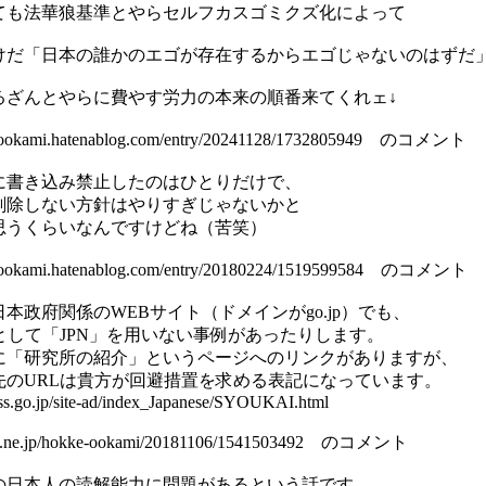
ても法華狼基準とやらセルフカスゴミクズ化によって
けだ「日本の誰かのエゴが存在するからエゴじゃないのはずだ
るざんとやらに費やす労力の本来の順番来てくれェ↓
ke-ookami.hatenablog.com/entry/20241128/1732805949 のコメント
に書き込み禁止したのはひとりだけで、
削除しない方針はやりすぎじゃないかと
思うくらいなんですけどね（苦笑）
ke-ookami.hatenablog.com/entry/20180224/1519599584 のコメント
本政府関係のWEBサイト（ドメインがgo.jp）でも、
として「JPN」を用いない事例があったりします。
に「研究所の紹介」というページへのリンクがありますが、
先のURLは貴方が回避措置を求める表記になっています。
ss.go.jp/site-ad/index_Japanese/SYOUKAI.html
tena.ne.jp/hokke-ookami/20181106/1541503492 のコメント
の日本人の読解能力に問題があるという話です。