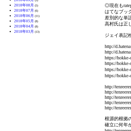
(3)
2018年08月
◎現在もra
(5)
2018年07月
(6)
はてなブッ
2018年06月
(11)
差別的な単
2018年05月
(8)
高村氏は正
2018年04月
(8)
2018年03月
(13)
ジェイ表記検索間に合
http://d.hate
http://d.ha
https://hokk
https://hok
https://hok
https://hok
http://tenreer
http://tenreer
http://tenreer
http://tenreer
http://tenreer
根源的根拠
確立に何年
http://tenreer