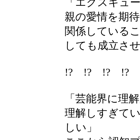
「エクスキュ
親の愛情を期
関係している
しても成立さ
!? !? !? 
「芸能界に理
理解しすぎて
しい」