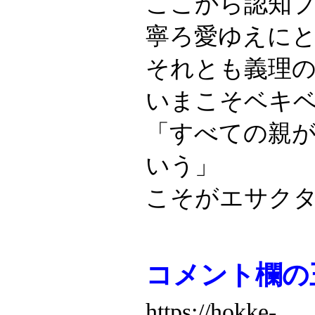
ここから認知
寧ろ愛ゆえに
それとも義理
いまこそベキ
「すべての親
いう」
こそがエサク
コメント欄の
https://hokke-