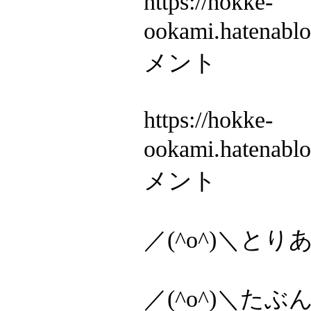
https://hokke-
ookami.hatenab
メント
https://hokke-
ookami.hatenab
メント
／(^o^)＼
／(^o^)＼