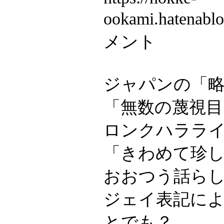
ookami.hatenab
メント
ジャパンの「
「無数の蔑視
ロンクハララ
「きわめて珍
おおつう話ら
ジェイ表記に
とでも？