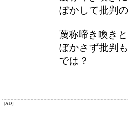
ぼかして批判
蔑称啼き喚き
ぼかさず批判
では？
[AD]